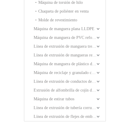
Máquina de reciclaje
Máquina de torsión de hilo
Chaqueta de poliéster en venta
Extrusión de alfombri
Molde de revestimiento
Máquina de manguera plana LLDPE
Máquina de manguera de PVC reforzada en espiral
Línea de extrusión de manguera trenzada de PVC
Línea de extrusión de mangueras reforzadas con alambre de resorte
Máquina de manguera de plástico de una sola capa
Máquina de reciclaje y granulado compuesto
Línea de extrusión de conductos de aire de TPU
Extrusión de alfombrilla de cojín de plástico
Máquina de estirar tubos
Línea de extrusión de tubería corrugada de pared simple
Línea de extrusión de flejes de embalaje