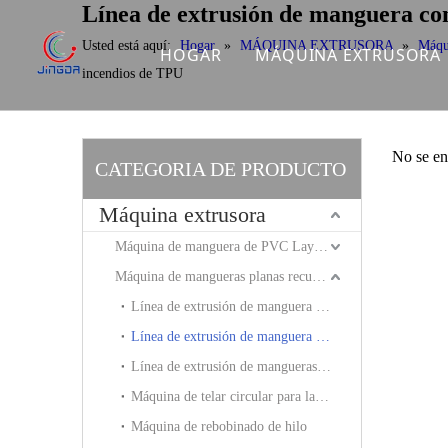
Línea de extrusión de manguera co
Usted está aquí:
Hogar
»
MÁQUINA EXTRUSORA
»
Máqu
HOGAR
MÁQUINA EXTRUSORA
incendios de TPU
Máquina de manguera
Máquina de mangueras
No se en
CATEGORIA DE PRODUCTO
Máquina de manguer
Máquina extrusora
Línea de extrusión d
Máquina de manguera de PVC Layflat
Máquina de manguera
Máquina de mangueras planas recubiertas de chaqueta tejida de alta presión
Línea de extrusión de manguera plana de TPU fracwater
Línea de extrusión d
Línea de extrusión de manguera contra incendios de TPU
Línea de extrusión d
Línea de extrusión de mangueras planas de PVC y NBR
Máquina de telar circular para la fabricación de chaquetas de poliéster
Máquina de estirar t
Máquina de rebobinado de hilo